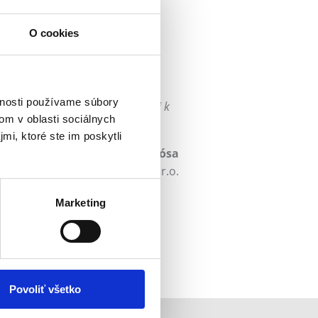
O cookies
SK, s.r.o., ktorá je na vysokej
asti technológií.
litnú prácu. Práve preto je naše
vnosti používame súbory
ení slovenskej firmy dochádza aj k
om v oblasti sociálnych
torý je najvyššou hodnotou.
mi, ktoré ste im poskytli
Ing. Attila Pósa
onný riaditeľ ANTIK Telecom s.r.o.
Marketing
Povoliť všetko