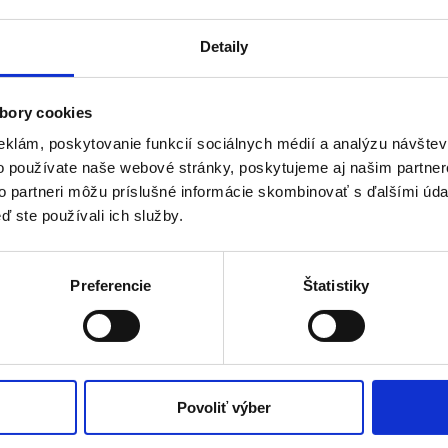
Detaily
Ceníme si spoluprácu so spoločnosťou SmarTech Solutions 
profesionálnej úrovni v oblasti superodpočtu, ako aj v obl
bory cookies
Spojenie týchto dvoch sfér dáva silný predpoklad pre kva
eklám, poskytovanie funkcií sociálnych médií a analýzu návšte
partnerstvo dlhoročné.
Podporou vývoja produktov a rieš
o používate naše webové stránky, poskytujeme aj našim partner
vedomostnému rozvoju ľudského kapitálu oboch strán, k
to partneri môžu príslušné informácie skombinovať s ďalšími údaj
ď ste používali ich služby.
Výk
Preferencie
Štatistiky
Povoliť výber