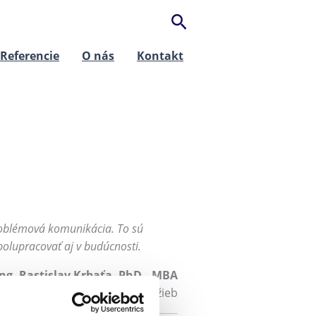
Hľadať
Referencie
O nás
Kontakt
problémová komunikácia. To sú
olupracovať aj v budúcnosti.
Ing. Rastislav Krbaťa, PhD., MBA
riaditeľ úseku služieb